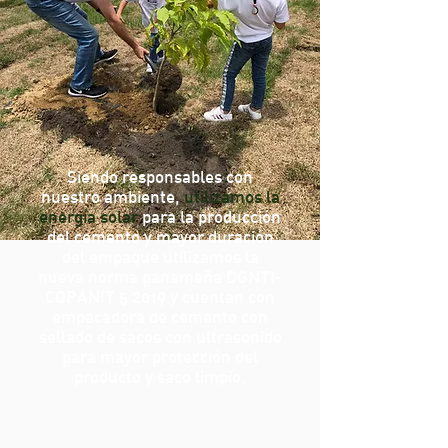
Siendo responsables con
nuestro ambiente,
utilizamos la
energía solar
para la producción
del cemento y mayor duración
del empaque utilizamos la
nueva norma panameña DGNTI-
COPANIT 5 2019 y cuentan con
empacadora de cemento con
sellado de sacos con ultrasonido
para mayor protección del
producto y saco limpio.