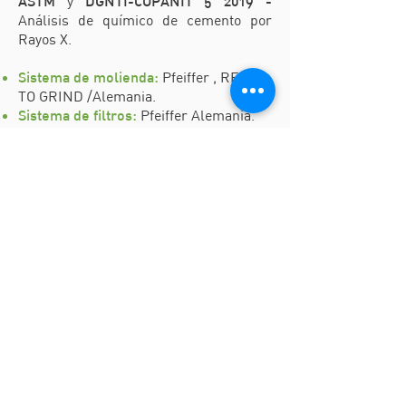
ASTM
y
DGNTI-COPANIT 5 2019 -
Análisis de químico de cemento por
Rayos X.
Sistema de molienda:
Pfeiffer , READY
TO GRIND /Alemania.
Sistema de filtros:
Pfeiffer Alemania.
Sistema de empacado:
Haver Becker,
Sistema ROTO-PACKER SEAL
EDITION/Alemania; Francia; Italia.